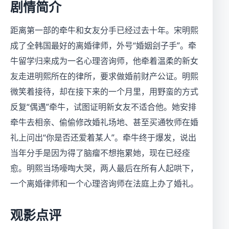
剧情简介
距离第一部的牵牛和女友分手已经过去十年。宋明熙
成了全韩国最好的离婚律师，外号“婚姻刽子手”。牵
牛留学归来成为一名心理咨询师，他牵着温柔的新女
友走进明熙所在的律所，要求做婚前财产公证。明熙
微笑着接待，却在接下来的一个月里，用野蛮的方式
反复“偶遇”牵牛，试图证明新女友不适合他。她安排
牵牛去相亲、偷偷修改婚礼场地、甚至买通牧师在婚
礼上问出“你是否还爱着某人”。牵牛终于爆发，说出
当年分手是因为得了脑瘤不想拖累她，现在已经痊
愈。明熙当场嚎啕大哭，两人最后在所有人起哄下，
一个离婚律师和一个心理咨询师在法庭上办了婚礼。
观影点评