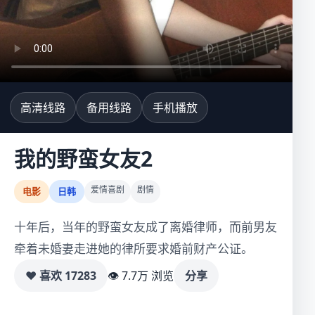
高清线路
备用线路
手机播放
我的野蛮女友2
爱情喜剧
剧情
电影
日韩
十年后，当年的野蛮女友成了离婚律师，而前男友
牵着未婚妻走进她的律所要求婚前财产公证。
♥ 喜欢
17283
👁 7.7万 浏览
分享