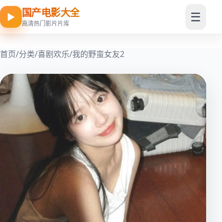
国产电影大全
☰
▶
高清热门影片片库
首页
/
分类
/
喜剧欢乐
/
我的野蛮女友2