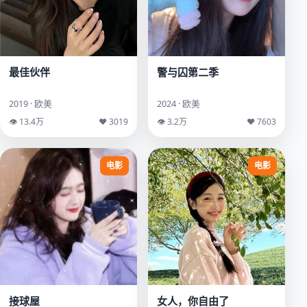
最佳伙伴
警与囚第二季
2019 · 欧美
2024 · 欧美
👁 13.4万
♥ 3019
👁 3.2万
♥ 7603
电影
电影
接球屋
女人，你自由了