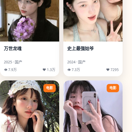
万世龙魂
史上最强姑爷
2025 · 国产
2024 · 国产
👁 7.9万
♥ 1.3万
👁 7.3万
♥ 7295
电影
电影