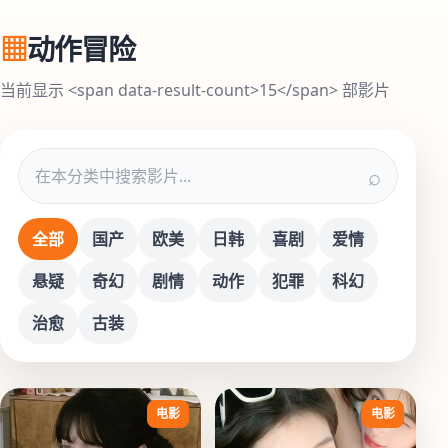
▦
动作冒险
当前显示 <span data-result-count>15</span> 部影片
⌕
全部
国产
欧美
日韩
喜剧
爱情
悬疑
奇幻
剧情
动作
犯罪
科幻
治愈
古装
电影
电影