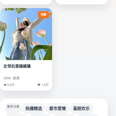
电影
左邻右里搞搞镇
2006 · 欧美
👁 6.8万
♥ 1.6万
更多分类
热播精选
都市爱情
喜剧欢乐