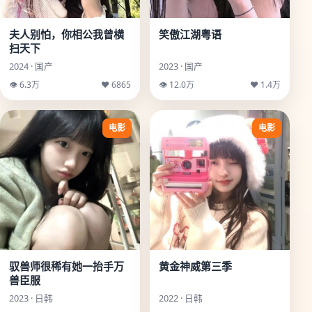
夫人别怕，你相公我曾横
笑傲江湖粤语
扫天下
2024 · 国产
2023 · 国产
👁 6.3万
♥ 6865
👁 12.0万
♥ 1.4万
电影
电影
驭兽师很稀有她一抬手万
黄金神威第三季
兽臣服
2023 · 日韩
2022 · 日韩