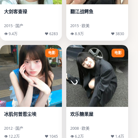
大剑客查禄
翻江战鳄鱼
2015 · 国产
2015 · 欧美
👁 9.4万
♥ 6283
👁 8.9万
♥ 3830
电影
电影
冰肌何曾惹尘埃
欢乐糖果屋
2012 · 国产
2008 · 欧美
👁 12.2万
♥ 1045
👁 6.2万
♥ 1.4万