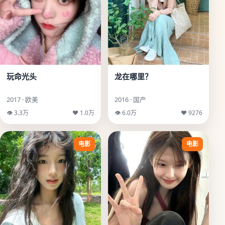
玩命光头
龙在哪里？
2017 · 欧美
2016 · 国产
👁 3.3万
♥ 1.0万
👁 6.0万
♥ 9276
电影
电影