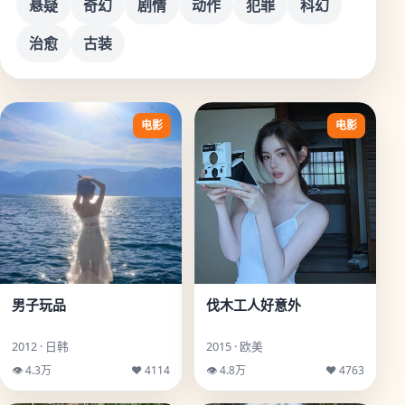
悬疑
奇幻
剧情
动作
犯罪
科幻
治愈
古装
电影
电影
男子玩品
伐木工人好意外
2012 · 日韩
2015 · 欧美
👁 4.3万
♥ 4114
👁 4.8万
♥ 4763