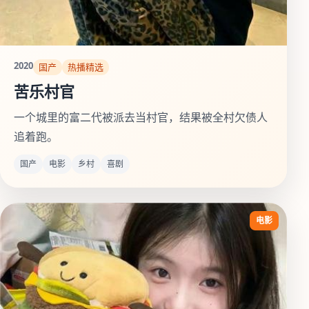
2020
国产
热播精选
苦乐村官
一个城里的富二代被派去当村官，结果被全村欠债人
追着跑。
国产
电影
乡村
喜剧
电影