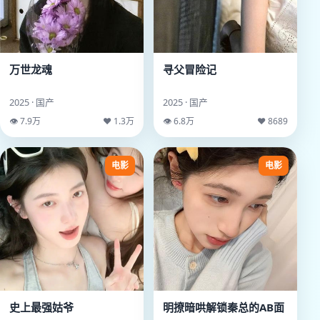
万世龙魂
寻父冒险记
2025 · 国产
2025 · 国产
👁 7.9万
♥ 1.3万
👁 6.8万
♥ 8689
电影
电影
史上最强姑爷
明撩暗哄解锁秦总的AB面