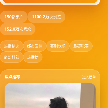
150
1100.2万
部影片
次浏览
152.0万
次喜欢
热播精选
都市爱情
喜剧欢乐
悬疑犯罪
奇幻科幻
热播榜
焦点推荐
进入榜单