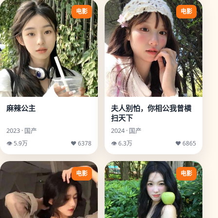
电影
电影
麻辣公主
夫人别怕，你相公我曾横
扫天下
2023 · 国产
2024 · 国产
👁 5.9万
♥ 6378
👁 6.3万
♥ 6865
电影
电影