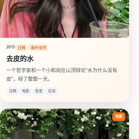
2015
日韩
海外佳作
去皮的水
一个哲学家和一个小和尚在山顶辩论“水为什么没有
皮”，辩了整整一天。
日韩
电影
哲思
实验
电影