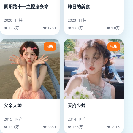
阴阳路十一之撩鬼条命
昨日的美食
2020 · 日韩
2023 · 日韩
👁 13.2万
♥ 1763
👁 13.2万
♥ 1.8万
电影
电影
父亲大地
天府少帅
2015 · 国产
2014 · 国产
👁 13.1万
♥ 3369
👁 12.9万
♥ 2916