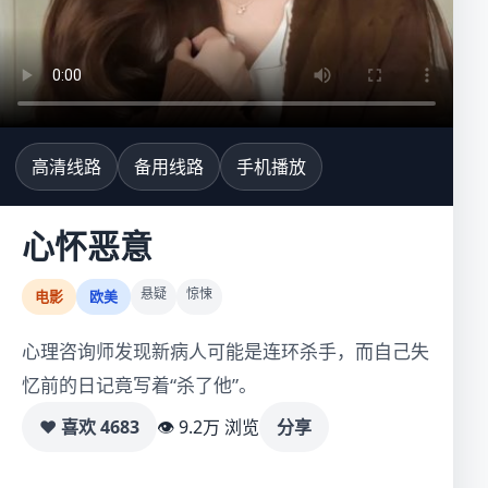
高清线路
备用线路
手机播放
心怀恶意
悬疑
惊悚
电影
欧美
心理咨询师发现新病人可能是连环杀手，而自己失
忆前的日记竟写着“杀了他”。
♥ 喜欢
4683
👁 9.2万 浏览
分享