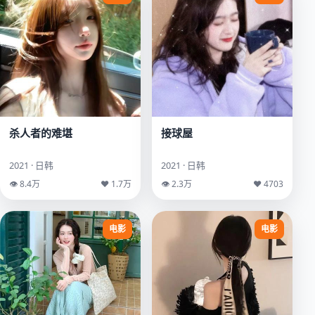
杀人者的难堪
接球屋
2021 · 日韩
2021 · 日韩
👁 8.4万
♥ 1.7万
👁 2.3万
♥ 4703
电影
电影