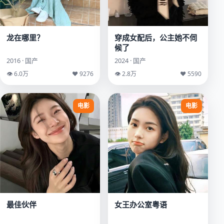
龙在哪里？
穿成女配后，公主她不伺
候了
2016 · 国产
2024 · 国产
👁 6.0万
♥ 9276
👁 2.8万
♥ 5590
电影
电影
最佳伙伴
女王办公室粤语