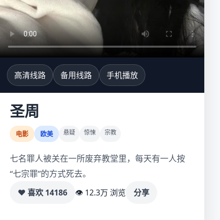
高清线路
备用线路
手机播放
圣周
悬疑
惊悚
宗教
电影
欧美
七名罪人被关在一所废弃教堂里，每天有一人按
“七宗罪”的方式死去。
♥ 喜欢
14186
👁 12.3万 浏览
分享