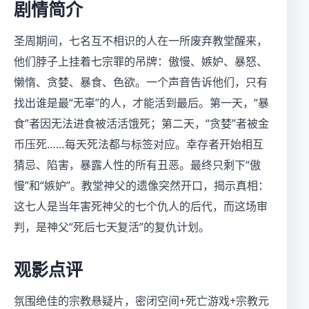
剧情简介
圣周期间，七名互不相识的人在一所废弃教堂醒来，
他们脖子上挂着七宗罪的吊牌：傲慢、嫉妒、暴怒、
懒惰、贪婪、暴食、色欲。一个声音告诉他们，只有
找出谁是最“无辜”的人，才能活到最后。第一天，“暴
食”者因无法进食被活活饿死；第二天，“贪婪”者被金
币压死……每天死法都与标签对应。幸存者开始相互
猜忌、陷害，暴露人性的所有丑恶。最终只剩下“傲
慢”和“嫉妒”。教堂神父的遗像突然开口，揭示真相：
这七人是当年害死神父的七个仇人的后代，而这场审
判，是神父“死后七天复活”的复仇计划。
观影点评
氛围绝佳的宗教悬疑片，密闭空间+死亡游戏+宗教元