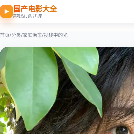
国产电影大全
▶
高清热门影片片库
首页
/
分类
/
家庭治愈
/
视线中的光