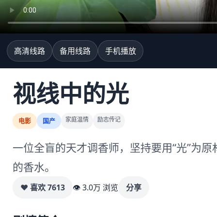
高清线路
备用线路
手机播放
视线中的光
家庭温情
励志传记
电影
国产
一位全盲的天才调香师，坚持要用“光”为
的香水。
♥ 喜欢
7613
👁 3.0万 浏览
分享