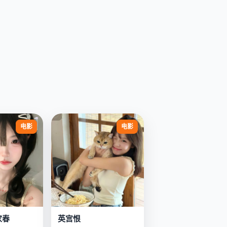
电影
电影
家春
英宫恨