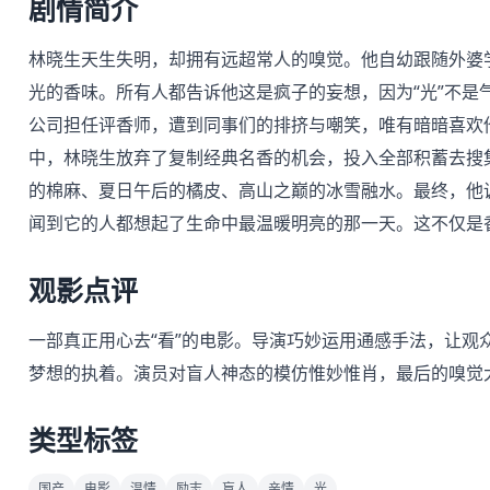
剧情简介
林晓生天生失明，却拥有远超常人的嗅觉。他自幼跟随外婆学
光的香味。所有人都告诉他这是疯子的妄想，因为“光”不是
公司担任评香师，遭到同事们的排挤与嘲笑，唯有暗暗喜欢
中，林晓生放弃了复制经典名香的机会，投入全部积蓄去搜集
的棉麻、夏日午后的橘皮、高山之巅的冰雪融水。最终，他
闻到它的人都想起了生命中最温暖明亮的那一天。这不仅是
观影点评
一部真正用心去“看”的电影。导演巧妙运用通感手法，让观
梦想的执着。演员对盲人神态的模仿惟妙惟肖，最后的嗅觉
类型标签
国产
电影
温情
励志
盲人
亲情
光