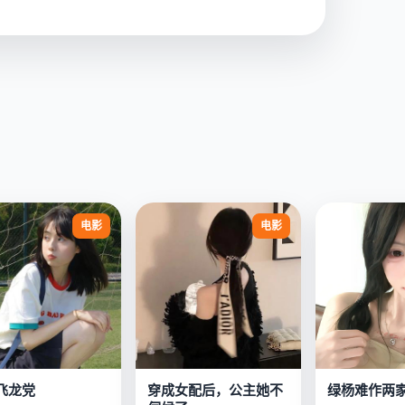
电影
电影
飞龙党
穿成女配后，公主她不
绿杨难作两