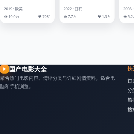
2019 · 欧美
2022 · 日韩
2008 
👁 10.0万
♥ 7081
👁 7.7万
♥ 1.3万
👁 5.
国产电影大全
快
▶
聚合热门电影内容、清晰分类与详细剧情资料，适合电
首
脑和手机浏览。
分
热
搜