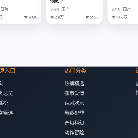
伺候了
· 日韩
2024 · 国产
2016 · 国产
2万
♥ 9336
👁 2.8万
♥ 5590
👁 11.6万
速入口
热门分类
页
热播精选
类总览
都市爱情
播榜
喜剧欢乐
索筛选
悬疑犯罪
奇幻科幻
动作冒险