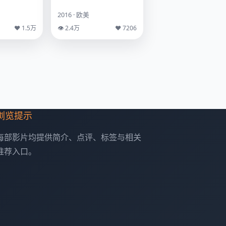
2016 · 欧美
♥ 1.5万
👁 2.4万
♥ 7206
浏览提示
每部影片均提供简介、点评、标签与相关
推荐入口。