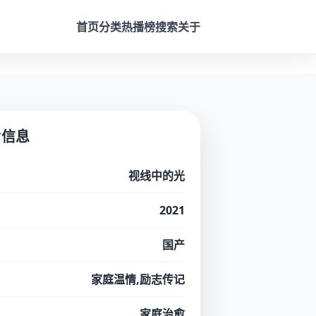
首页
分类
热播榜
搜索
关于
片信息
视线中的光
2021
国产
家庭温情,励志传记
家庭治愈