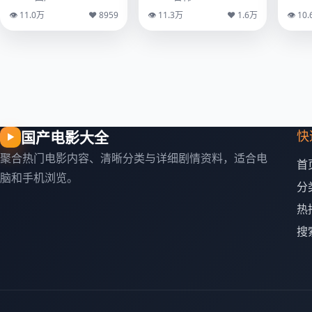
👁 11.0万
♥ 8959
👁 11.3万
♥ 1.6万
👁 10
国产电影大全
快
▶
聚合热门电影内容、清晰分类与详细剧情资料，适合电
首
脑和手机浏览。
分
热
搜