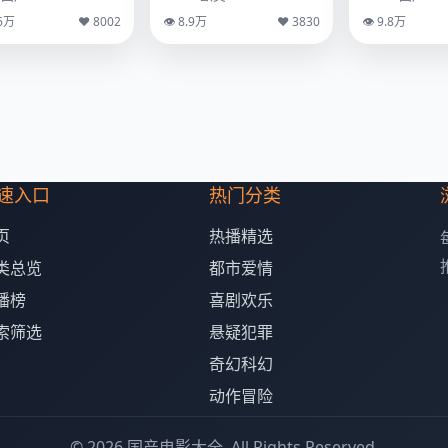
.6万
♥ 8002
👁 8.9万
♥ 3830
👁 9.8万
速入口
热门分类
页
热播精选
类总览
都市爱情
播榜
喜剧欢乐
索筛选
悬疑犯罪
奇幻科幻
动作冒险
© 2026 国产电影大全. All Rights Reserved.