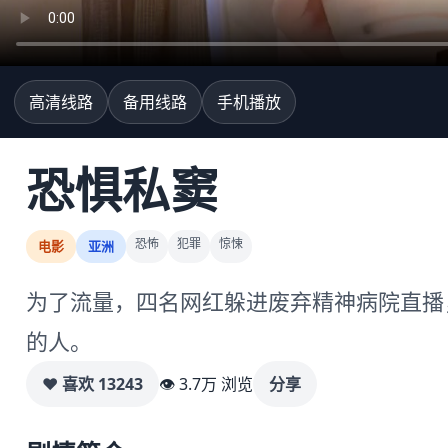
高清线路
备用线路
手机播放
恐惧私窦
恐怖
犯罪
惊悚
电影
亚洲
为了流量，四名网红躲进废弃精神病院直播
的人。
♥ 喜欢
13243
👁 3.7万 浏览
分享