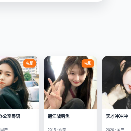
电影
电影
办公室粤语
翻江战鳄鱼
天才冲冲冲
· 国产
2015 · 欧美
2020 · 国产