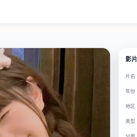
影
片名
年份
地区
类型
分类