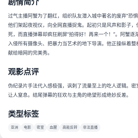
剧情简介
过气主播阿蟹为了翻红，组织队友潜入城中著名的废弃“恐惧
他们架起夜视仪，向全网直播捉鬼。起初只是风声和影子，
死，而直播弹幕却疯狂刷屏“拍得好！再来一个！”。阿蟹逐
入侵所有摄像头、把暴力当艺术的地下导演。他正操纵着整
献给暗网的完美秀。
观影点评
伪纪录片手法代入感极强，讽刺了流量至上的吃人逻辑。密
让人窒息。结尾弹幕的狂欢与主角的绝望形成绝妙反差。
类型标签
亚洲
电影
密室
血腥
高能反转
非法直播