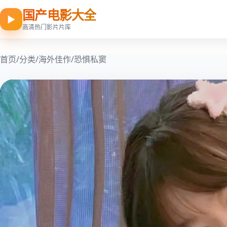
国产电影大全
▶
高清热门影片片库
首页
/
分类
/
海外佳作
/
恐惧私窦