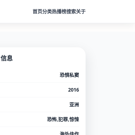
首页
分类
热播榜
搜索
关于
片信息
恐惧私窦
2016
亚洲
恐怖,犯罪,惊悚
海外佳作