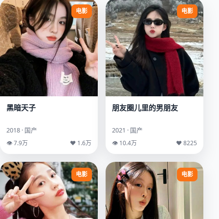
电影
电影
黑暗天子
朋友圈儿里的男朋友
2018 · 国产
2021 · 国产
👁 7.9万
♥ 1.6万
👁 10.4万
♥ 8225
电影
电影