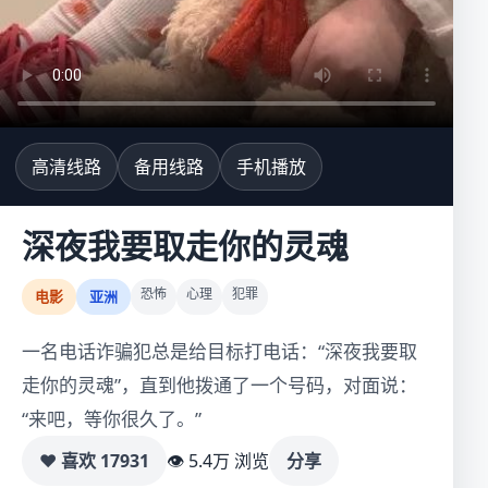
高清线路
备用线路
手机播放
深夜我要取走你的灵魂
恐怖
心理
犯罪
电影
亚洲
一名电话诈骗犯总是给目标打电话：“深夜我要取
走你的灵魂”，直到他拨通了一个号码，对面说：
“来吧，等你很久了。”
♥ 喜欢
17931
👁 5.4万 浏览
分享