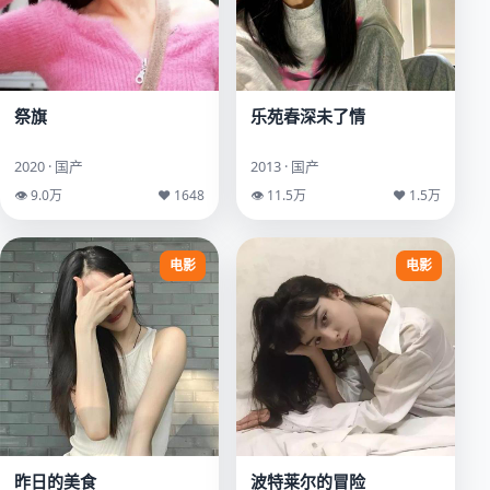
祭旗
乐苑春深未了情
2020 · 国产
2013 · 国产
👁 9.0万
♥ 1648
👁 11.5万
♥ 1.5万
电影
电影
昨日的美食
波特莱尔的冒险