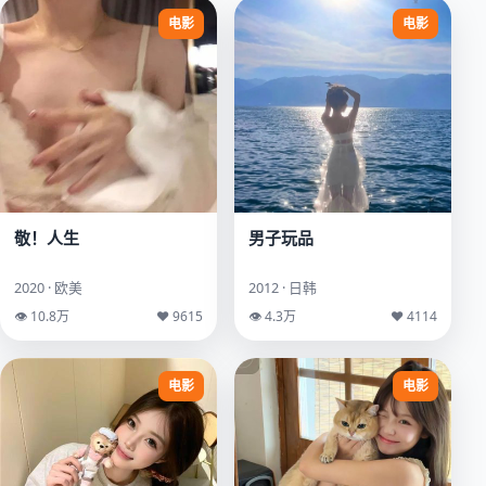
电影
电影
敬！人生
男子玩品
2020 · 欧美
2012 · 日韩
👁 10.8万
♥ 9615
👁 4.3万
♥ 4114
电影
电影