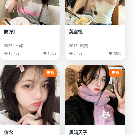
防弹2
英宫恨
2023 · 日韩
2016 · 欧美
👁 12.4万
♥ 1.5万
👁 2.4万
♥ 7206
电影
电影
信念
黑暗天子