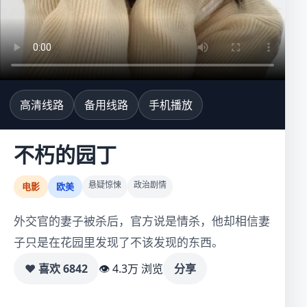
高清线路
备用线路
手机播放
不朽的园丁
悬疑惊悚
政治剧情
电影
欧美
外交官的妻子被杀后，官方说是情杀，他却相信妻
子只是在花园里发现了不该发现的东西。
♥ 喜欢
6842
👁 4.3万 浏览
分享