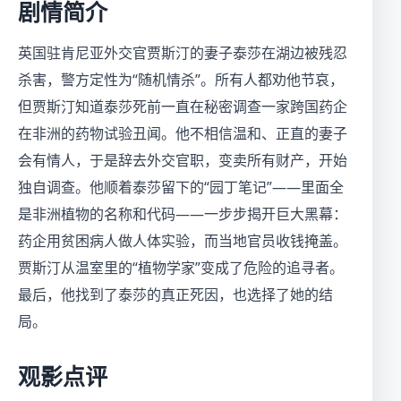
剧情简介
英国驻肯尼亚外交官贾斯汀的妻子泰莎在湖边被残忍
杀害，警方定性为“随机情杀”。所有人都劝他节哀，
但贾斯汀知道泰莎死前一直在秘密调查一家跨国药企
在非洲的药物试验丑闻。他不相信温和、正直的妻子
会有情人，于是辞去外交官职，变卖所有财产，开始
独自调查。他顺着泰莎留下的“园丁笔记”——里面全
是非洲植物的名称和代码——一步步揭开巨大黑幕：
药企用贫困病人做人体实验，而当地官员收钱掩盖。
贾斯汀从温室里的“植物学家”变成了危险的追寻者。
最后，他找到了泰莎的真正死因，也选择了她的结
局。
观影点评