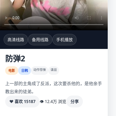
高清线路
备用线路
手机播放
防弹2
动作惊悚
谍战
电影
日韩
上一部的主角成了反派，这次要杀他的，是他亲手
教出来的徒弟。
♥ 喜欢
15187
👁 12.4万 浏览
分享