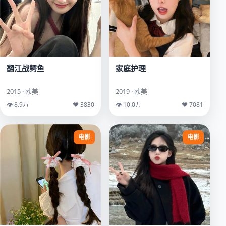
翻江战鳄鱼
家庭护理
2015 · 欧美
2019 · 欧美
👁 8.9万
♥ 3830
👁 10.0万
♥ 7081
电影
电影