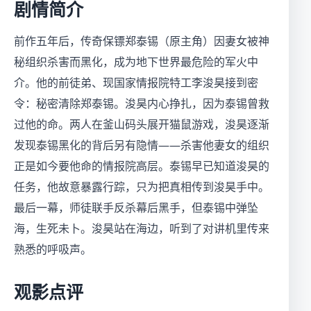
剧情简介
前作五年后，传奇保镖郑泰锡（原主角）因妻女被神
秘组织杀害而黑化，成为地下世界最危险的军火中
介。他的前徒弟、现国家情报院特工李浚昊接到密
令：秘密清除郑泰锡。浚昊内心挣扎，因为泰锡曾救
过他的命。两人在釜山码头展开猫鼠游戏，浚昊逐渐
发现泰锡黑化的背后另有隐情——杀害他妻女的组织
正是如今要他命的情报院高层。泰锡早已知道浚昊的
任务，他故意暴露行踪，只为把真相传到浚昊手中。
最后一幕，师徒联手反杀幕后黑手，但泰锡中弹坠
海，生死未卜。浚昊站在海边，听到了对讲机里传来
熟悉的呼吸声。
观影点评