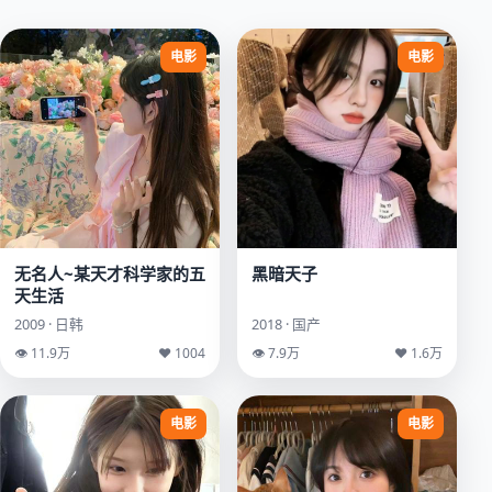
电影
电影
无名人~某天才科学家的五
黑暗天子
天生活
2009 · 日韩
2018 · 国产
👁 11.9万
♥ 1004
👁 7.9万
♥ 1.6万
电影
电影