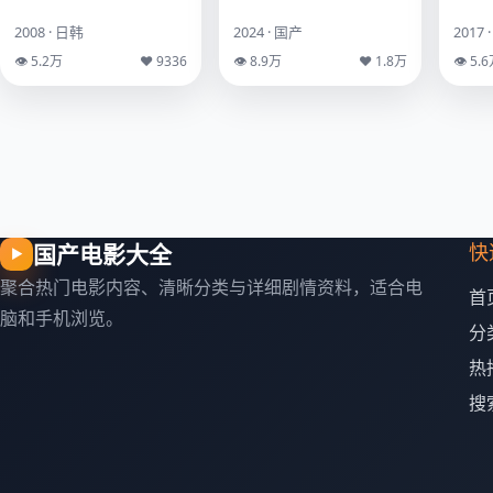
2008 · 日韩
2024 · 国产
2017 
👁 5.2万
♥ 9336
👁 8.9万
♥ 1.8万
👁 5.
国产电影大全
快
▶
聚合热门电影内容、清晰分类与详细剧情资料，适合电
首
脑和手机浏览。
分
热
搜