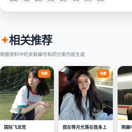
✦
相关推荐
根据资料中的关联编号和同分类内容生成
电影
电影
国际飞龙党
我在等月光落在我身上
荆棘