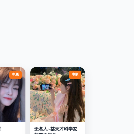
电影
电影
季
无名人~某天才科学家