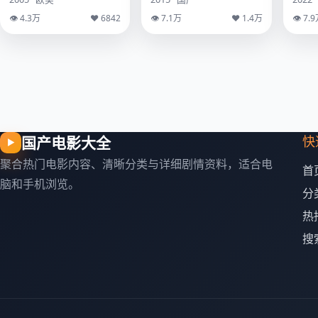
👁 4.3万
♥ 6842
👁 7.1万
♥ 1.4万
👁 7.
国产电影大全
快
▶
聚合热门电影内容、清晰分类与详细剧情资料，适合电
首
脑和手机浏览。
分
热
搜