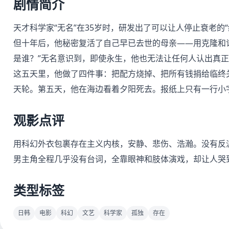
剧情简介
天才科学家“无名”在35岁时，研发出了可以让人停止衰老的
但十年后，他秘密复活了自己早已去世的母亲——用克隆和
是谁？”无名意识到，即使永生，他也无法让任何人认出真
这五天里，他做了四件事：把配方烧掉、把所有钱捐给临终
天轮。第五天，他在海边看着夕阳死去。报纸上只有一行小字
观影点评
用科幻外衣包裹存在主义内核，安静、悲伤、浩瀚。没有反
男主角全程几乎没有台词，全靠眼神和肢体演戏，却让人哭
类型标签
日韩
电影
科幻
文艺
科学家
孤独
存在