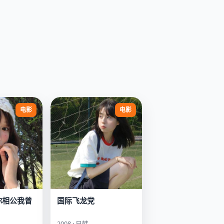
电影
电影
你相公我曾
国际飞龙党
2008 · 日韩