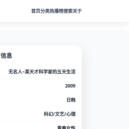
首页
分类
热播榜
搜索
关于
片信息
无名人~某天才科学家的五天生活
2009
日韩
科幻/文艺/心理
青春女性