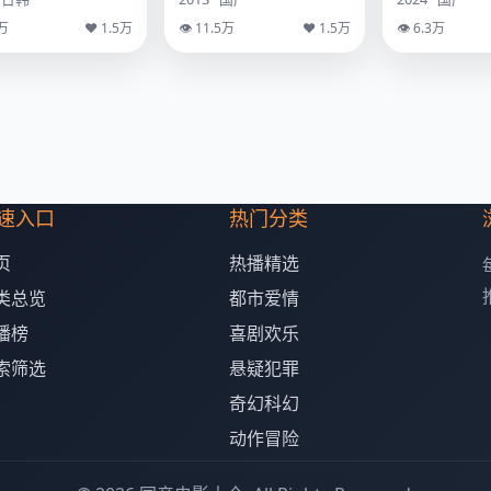
9万
♥ 1.5万
👁 11.5万
♥ 1.5万
👁 6.3万
速入口
热门分类
页
热播精选
类总览
都市爱情
播榜
喜剧欢乐
索筛选
悬疑犯罪
奇幻科幻
动作冒险