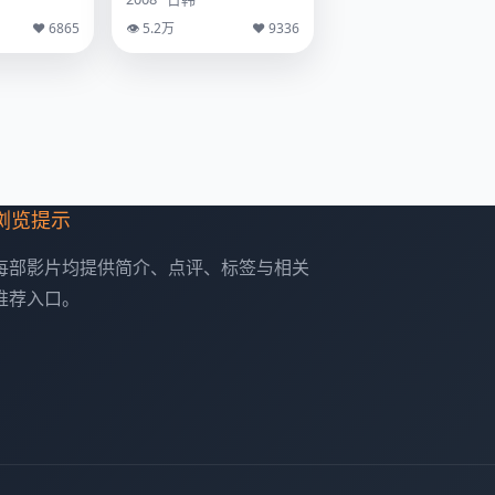
♥ 6865
👁 5.2万
♥ 9336
浏览提示
每部影片均提供简介、点评、标签与相关
推荐入口。