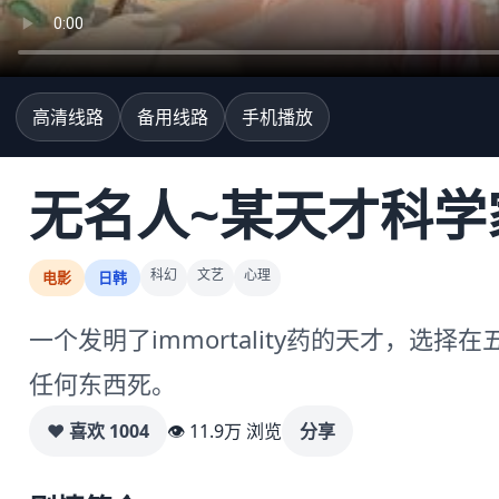
高清线路
备用线路
手机播放
无名人~某天才科学
科幻
文艺
心理
电影
日韩
一个发明了immortality药的天才，选择
任何东西死。
♥ 喜欢
1004
👁 11.9万 浏览
分享