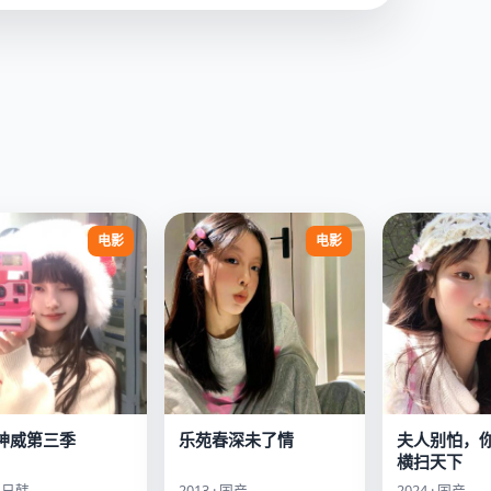
电影
电影
神威第三季
乐苑春深未了情
夫人别怕，
横扫天下
· 日韩
2013 · 国产
2024 · 国产