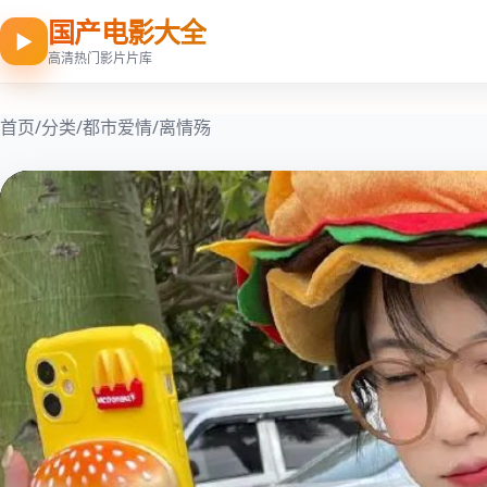
国产电影大全
▶
高清热门影片片库
首页
/
分类
/
都市爱情
/
离情殇