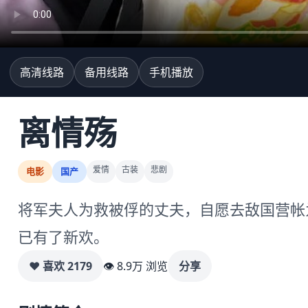
高清线路
备用线路
手机播放
离情殇
爱情
古装
悲剧
电影
国产
将军夫人为救被俘的丈夫，自愿去敌国营帐
已有了新欢。
♥ 喜欢
2179
👁 8.9万 浏览
分享