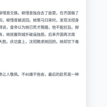
柳惜音交换。柳惜音独自去了敌营，在齐国做了
和，柳惜音被送回。她策马归来时，发现沈彻身
释说，皇帝以为她已死才赐婚，他不能抗旨。柳
肯，她就搬到城外破庙独居。后来齐国再次南
大胜。庆功宴上，沈彻跪求她回府。她却饮下毒
绝让人敬佩。不纠缠不拖沓，最后的赴死是一种