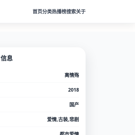
首页
分类
热播榜
搜索
关于
片信息
离情殇
2018
国产
爱情,古装,悲剧
都市爱情