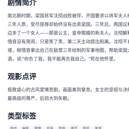
剧情简介
南北朝时期，梁国将军沈彻战败被俘，齐国要求以将军夫人
三年人质，受尽屈辱却始终没有出卖梁国。三年后，两国议
边多了一个女人——那是公主，皇帝赐婚的新夫人。沈彻解
惜音没有哭闹，只是笑了笑，第二天主动提出和离。沈彻不
侵，柳惜音拿出自己在敌营三年绘制的军事地图，帮助梁国
酒，说:“你负了我，我不能再负我自己。”死在他怀里。
观影点评
极致虐心的古风爱情悲剧，画面美到窒息。女主的坚韧与决
最高级的尊严，后劲大到失眠。
类型标签
国产
电影
爱情
古装
悲剧
虐恋
国风
美学