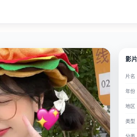
影
片名
年份
地区
类型
分类