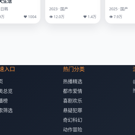
天生活
· 日韩
2023 · 国产
2025 · 国产
.9万
♥ 1004
👁 12.0万
♥ 1.4万
👁 7.9万
速入口
热门分类
页
热播精选
类总览
都市爱情
播榜
喜剧欢乐
索筛选
悬疑犯罪
奇幻科幻
动作冒险