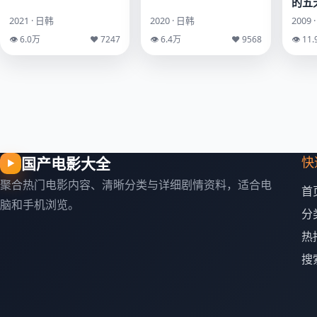
的五
2021 · 日韩
2020 · 日韩
2009 
👁 6.0万
♥ 7247
👁 6.4万
♥ 9568
👁 11
国产电影大全
快
▶
聚合热门电影内容、清晰分类与详细剧情资料，适合电
首
脑和手机浏览。
分
热
搜