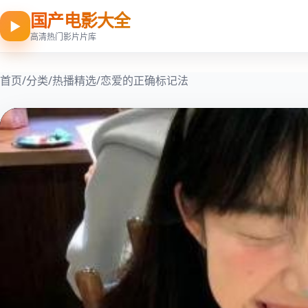
国产电影大全
▶
高清热门影片片库
首页
/
分类
/
热播精选
/
恋爱的正确标记法