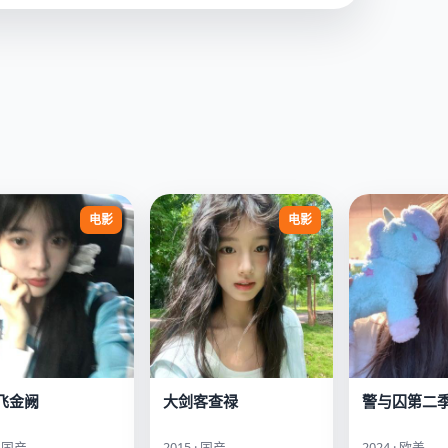
电影
电影
飞金阙
大剑客查禄
警与囚第二
· 国产
2015 · 国产
2024 · 欧美