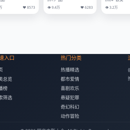
1万
♥ 8573
👁 9.4万
♥ 6283
👁 3.2万
速入口
热门分类
页
热播精选
类总览
都市爱情
播榜
喜剧欢乐
索筛选
悬疑犯罪
奇幻科幻
动作冒险