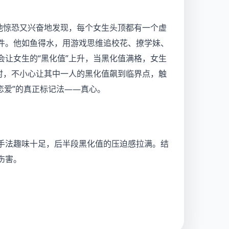
他惊恐又兴奋地发现，每个女生头顶都有一个虚
件。他如鱼得水，用游戏思维追校花、撩学妹、
让女生的“黑化值”上升，当黑化值满格，女生
时，不小心让其中一人的黑化值飙到临界点，触
“恋爱”的真正标记法——真心。
手法趣味十足，后半段黑化值的压迫感拉满。结
伤害。