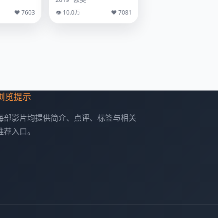
♥ 7603
👁 10.0万
♥ 7081
浏览提示
每部影片均提供简介、点评、标签与相关
推荐入口。