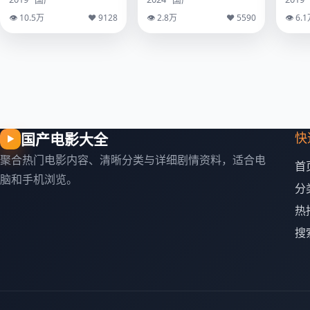
👁 10.5万
♥ 9128
👁 2.8万
♥ 5590
👁 6.
国产电影大全
快
▶
聚合热门电影内容、清晰分类与详细剧情资料，适合电
首
脑和手机浏览。
分
热
搜