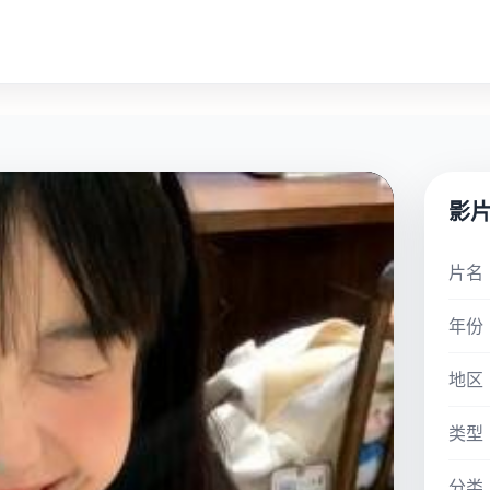
影
片名
年份
地区
类型
分类