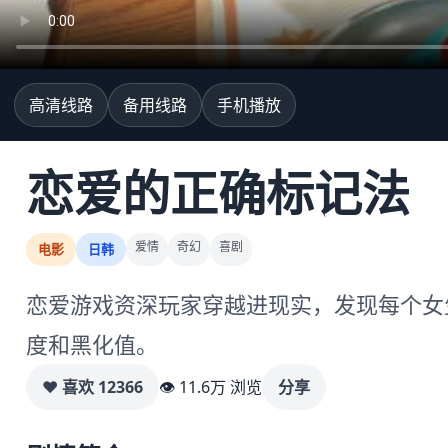
高清线路
备用线路
手机播放
恋爱的正确标记法
爱情
奇幻
喜剧
电影
日韩
恋爱游戏资深玩家穿越进现实，发现每个女
度和黑化值。
♥ 喜欢
12366
👁 11.6万 浏览
分享