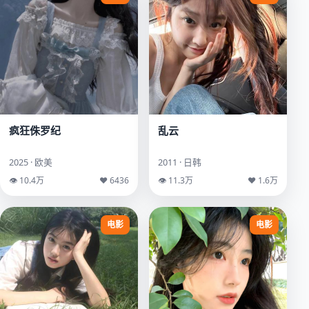
疯狂侏罗纪
乱云
2025 · 欧美
2011 · 日韩
👁 10.4万
♥ 6436
👁 11.3万
♥ 1.6万
电影
电影