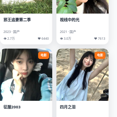
邪王追妻第二季
视线中的光
2023 · 国产
2021 · 国产
👁 2.7万
♥ 6440
👁 3.0万
♥ 7613
电影
电影
征服2003
四月之泪