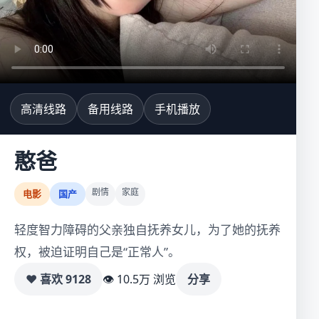
高清线路
备用线路
手机播放
憨爸
剧情
家庭
电影
国产
轻度智力障碍的父亲独自抚养女儿，为了她的抚养
权，被迫证明自己是“正常人”。
♥ 喜欢
9128
👁 10.5万 浏览
分享