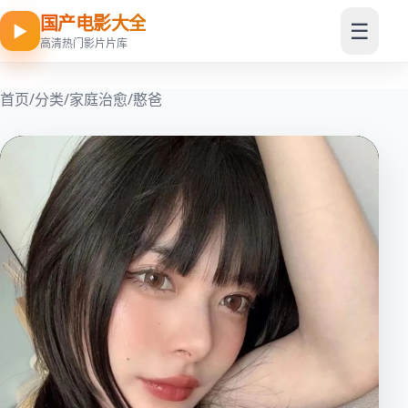
国产电影大全
☰
▶
高清热门影片片库
首页
/
分类
/
家庭治愈
/
憨爸