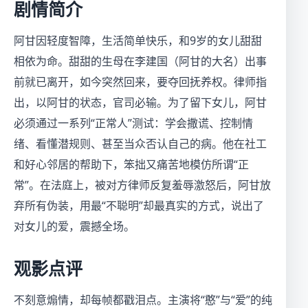
剧情简介
阿甘因轻度智障，生活简单快乐，和9岁的女儿甜甜
相依为命。甜甜的生母在李建国（阿甘的大名）出事
前就已离开，如今突然回来，要夺回抚养权。律师指
出，以阿甘的状态，官司必输。为了留下女儿，阿甘
必须通过一系列“正常人”测试：学会撒谎、控制情
绪、看懂潜规则、甚至当众否认自己的病。他在社工
和好心邻居的帮助下，笨拙又痛苦地模仿所谓“正
常”。在法庭上，被对方律师反复羞辱激怒后，阿甘放
弃所有伪装，用最“不聪明”却最真实的方式，说出了
对女儿的爱，震撼全场。
观影点评
不刻意煽情，却每帧都戳泪点。主演将“憨”与“爱”的纯