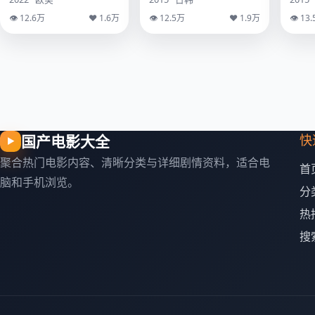
👁 12.6万
♥ 1.6万
👁 12.5万
♥ 1.9万
👁 13
国产电影大全
快
▶
聚合热门电影内容、清晰分类与详细剧情资料，适合电
首
脑和手机浏览。
分
热
搜