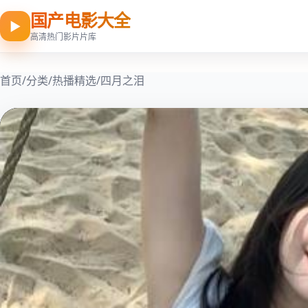
国产电影大全
▶
高清热门影片片库
首页
/
分类
/
热播精选
/
四月之泪