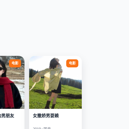
电影
电影
的男朋友
女撒娇男耍赖
2019 · 国产