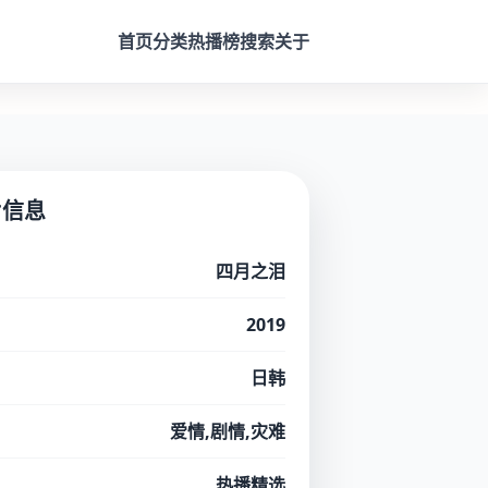
首页
分类
热播榜
搜索
关于
片信息
四月之泪
2019
日韩
爱情,剧情,灾难
热播精选