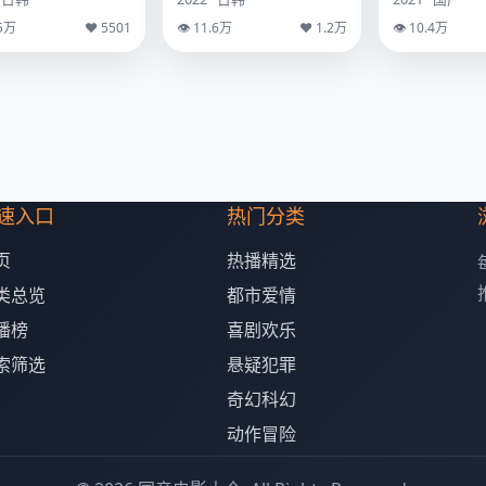
.5万
♥ 5501
👁 11.6万
♥ 1.2万
👁 10.4万
速入口
热门分类
页
热播精选
类总览
都市爱情
播榜
喜剧欢乐
索筛选
悬疑犯罪
奇幻科幻
动作冒险