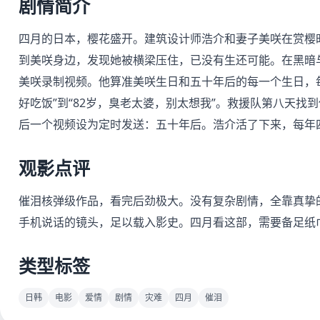
剧情简介
四月的日本，樱花盛开。建筑设计师浩介和妻子美咲在赏樱
到美咲身边，发现她被横梁压住，已没有生还可能。在黑暗
美咲录制视频。他算准美咲生日和五十年后的每一个生日，每
好吃饭”到“82岁，臭老太婆，别太想我”。救援队第八天
后一个视频设为定时发送：五十年后。浩介活了下来，每年
观影点评
催泪核弹级作品，看完后劲极大。没有复杂剧情，全靠真挚
手机说话的镜头，足以载入影史。四月看这部，需要备足纸
类型标签
日韩
电影
爱情
剧情
灾难
四月
催泪