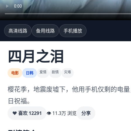
高清线路
备用线路
手机播放
四月之泪
爱情
剧情
灾难
电影
日韩
樱花季，地震废墟下，他用手机仅剩的电量
日祝福。
♥ 喜欢
12291
👁 11.3万 浏览
分享