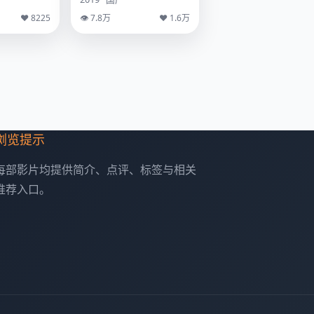
♥ 8225
👁 7.8万
♥ 1.6万
浏览提示
每部影片均提供简介、点评、标签与相关
推荐入口。