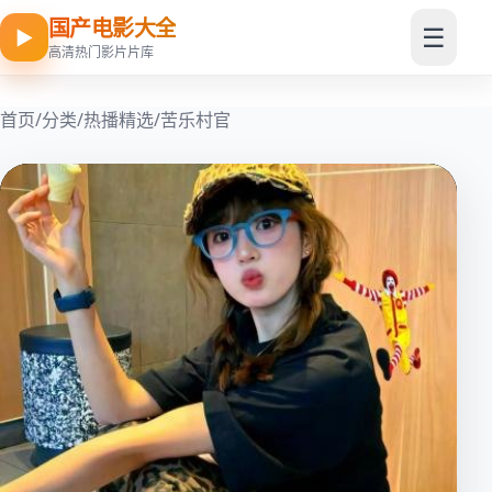
国产电影大全
☰
▶
高清热门影片片库
首页
/
分类
/
热播精选
/
苦乐村官