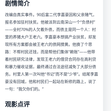
剧情简介
改编自真实事件。90后富二代李嘉豪因和父亲赌气，
报名参加驻村扶贫。他被派到云南深山一个“负债村”
——全村70%的人欠着外债，而债主是同一个人：村
里的养猪大户王老六。李嘉豪本想搞产业扶贫，却发
现所有方案都会被王老六的债网搅黄。他换了个思
路：不帮村民还钱，而是帮他们集体“赖账”——他带
着村民研究法律，发现王老六的借贷合同存在高利贷
和暴力催收证据，最终通过合法途径减免了大部分债
务。村里人第一次叫他“书记”而不是“少爷”。结尾李嘉
豪没有回城，他和村民们一起站在新修的路上，说了
一句：“我欠你们的。”
观影点评