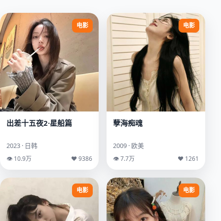
电影
电影
出差十五夜2·星船篇
孽海痴魂
2023 · 日韩
2009 · 欧美
👁 10.9万
♥ 9386
👁 7.7万
♥ 1261
电影
电影