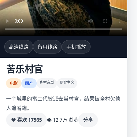
高清线路
备用线路
手机播放
苦乐村官
乡村喜剧
现实主义
电影
国产
一个城里的富二代被派去当村官，结果被全村欠债
人追着跑。
♥ 喜欢
17565
👁 12.7万 浏览
分享