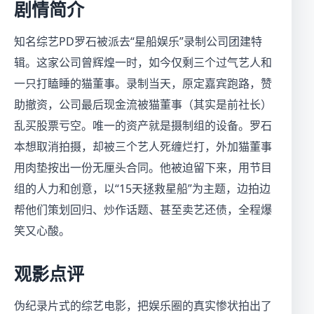
剧情简介
知名综艺PD罗石被派去“星船娱乐”录制公司团建特
辑。这家公司曾辉煌一时，如今仅剩三个过气艺人和
一只打瞌睡的猫董事。录制当天，原定嘉宾跑路，赞
助撤资，公司最后现金流被猫董事（其实是前社长）
乱买股票亏空。唯一的资产就是摄制组的设备。罗石
本想取消拍摄，却被三个艺人死缠烂打，外加猫董事
用肉垫按出一份无厘头合同。他被迫留下来，用节目
组的人力和创意，以“15天拯救星船”为主题，边拍边
帮他们策划回归、炒作话题、甚至卖艺还债，全程爆
笑又心酸。
观影点评
伪纪录片式的综艺电影，把娱乐圈的真实惨状拍出了