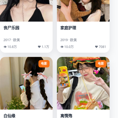
丧尸乐园
家庭护理
2017 · 欧美
2019 · 欧美
👁 10.8万
♥ 1.1万
👁 10.0万
♥ 7081
电影
电影
白仙缘
离情殇