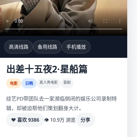
高清线路
备用线路
手机播放
出差十五夜2·星船篇
真人秀电影
喜剧
电影
日韩
综艺PD带团队去一家濒临倒闭的娱乐公司录制特
辑，却被迫帮他们策划翻身大计。
♥ 喜欢
9386
👁 10.9万 浏览
分享