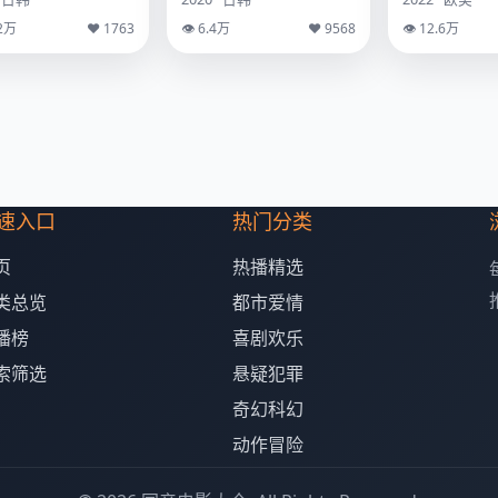
.2万
♥ 1763
👁 6.4万
♥ 9568
👁 12.6万
速入口
热门分类
页
热播精选
类总览
都市爱情
播榜
喜剧欢乐
索筛选
悬疑犯罪
奇幻科幻
动作冒险