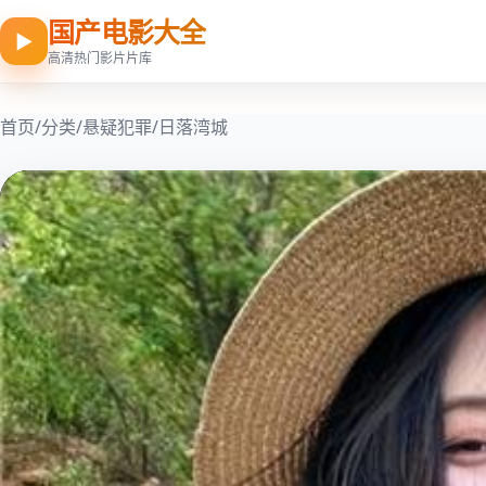
国产电影大全
▶
高清热门影片片库
首页
/
分类
/
悬疑犯罪
/
日落湾城