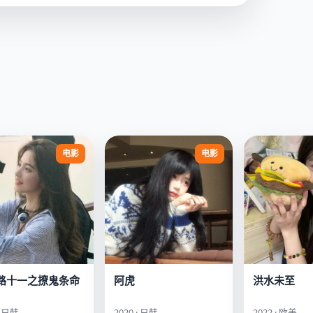
电影
电影
路十一之撩鬼条命
阿虎
洪水未至
· 日韩
2020 · 日韩
2022 · 欧美