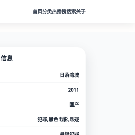
首页
分类
热播榜
搜索
关于
片信息
日落湾城
2011
国产
犯罪,黑色电影,悬疑
悬疑犯罪