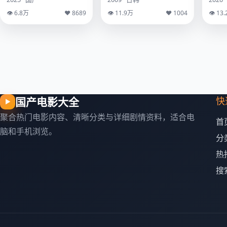
👁 6.8万
♥ 8689
👁 11.9万
♥ 1004
👁 13
国产电影大全
快
▶
聚合热门电影内容、清晰分类与详细剧情资料，适合电
首
脑和手机浏览。
分
热
搜