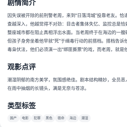
剧情简介
因失误被开除的前刑警老周，来到“日落湾城”投靠老友。恰
查越深入，他越觉得不对劲：目击者集体失忆、监控总是恰
整座城市都在阻止真相浮出水面。当老周终于在海边的一艘
但孩子身旁坐着他早就“死”于缉毒行动的前搭档。搭档告诉
毒枭伏法，他们必须演一出“绑匪撕票”的戏，而老周，就是他
观影点评
潮湿阴郁的南方美学，氛围感绝佳。剧本结构精妙，全员恶
在雨中抽烟的长镜头，满是无奈与苍凉。
类型标签
国产
电影
犯罪
黑色
宿命
海边
潮湿