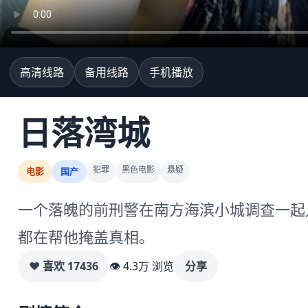
高清线路
备用线路
手机播放
日落湾城
犯罪
黑色电影
悬疑
电影
国产
一个落魄的前刑警在南方海滨小城调查一起
都在帮他掩盖真相。
♥ 喜欢
17436
👁 4.3万 浏览
分享