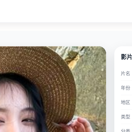
影
片名
年份
地区
类型
分类