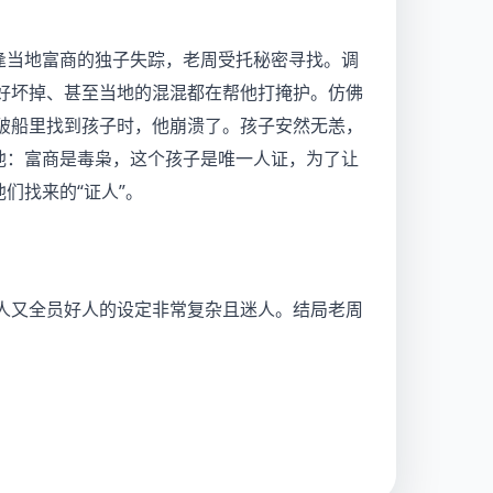
逢当地富商的独子失踪，老周受托秘密寻找。调
好坏掉、甚至当地的混混都在帮他打掩护。仿佛
破船里找到孩子时，他崩溃了。孩子安然无恙，
他：富商是毒枭，这个孩子是唯一人证，为了让
们找来的“证人”。
人又全员好人的设定非常复杂且迷人。结局老周