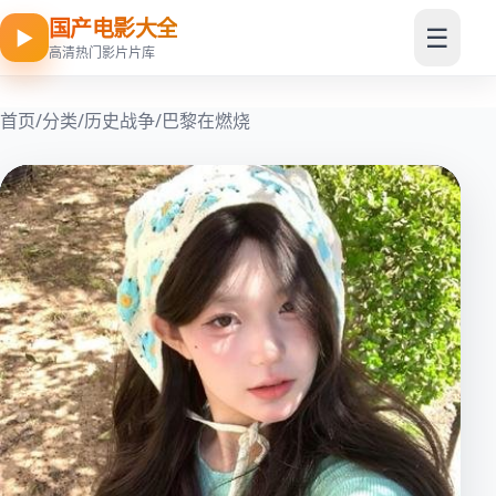
国产电影大全
☰
▶
高清热门影片片库
首页
/
分类
/
历史战争
/
巴黎在燃烧