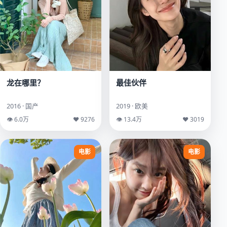
龙在哪里？
最佳伙伴
2016 · 国产
2019 · 欧美
👁 6.0万
♥ 9276
👁 13.4万
♥ 3019
电影
电影