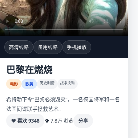
高清线路
备用线路
手机播放
巴黎在燃烧
历史剧情
战争灾难
电影
欧美
希特勒下令“巴黎必须毁灭”，一名德国将军和一名
法国间谍联手拯救艺术。
♥ 喜欢
9348
👁 7.8万 浏览
分享