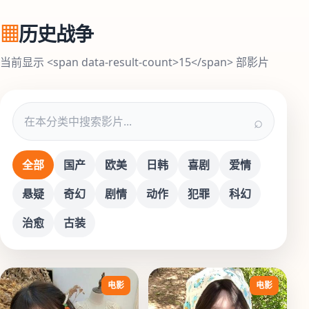
▦
历史战争
当前显示 <span data-result-count>15</span> 部影片
⌕
全部
国产
欧美
日韩
喜剧
爱情
悬疑
奇幻
剧情
动作
犯罪
科幻
治愈
古装
电影
电影