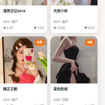
渣男日记2016
天府少帅
2016 · 国产
2014 · 国产
👁 4.3万
♥ 1.5万
👁 12.9万
♥ 2916
电影
电影
雍正王朝
蓝色防线
2010 · 国产
2006 · 日韩