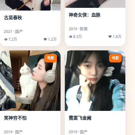
神奇女侠：血脉
古吴春秋
2019 · 欧美
2021 · 国产
👁 8.3万
♥ 1.8万
👁 7.2万
♥ 1.2万
电影
电影
笑神穷不怕
霓裳飞金阙
2019 · 国产
2019 · 国产