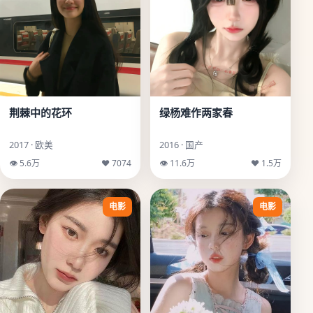
荆棘中的花环
绿杨难作两家春
2017 · 欧美
2016 · 国产
👁 5.6万
♥ 7074
👁 11.6万
♥ 1.5万
电影
电影