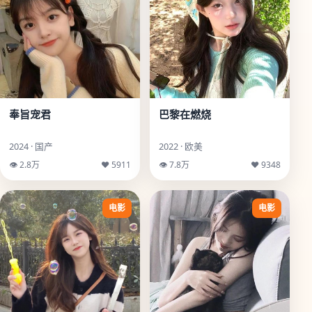
奉旨宠君
巴黎在燃烧
2024 · 国产
2022 · 欧美
👁 2.8万
♥ 5911
👁 7.8万
♥ 9348
电影
电影