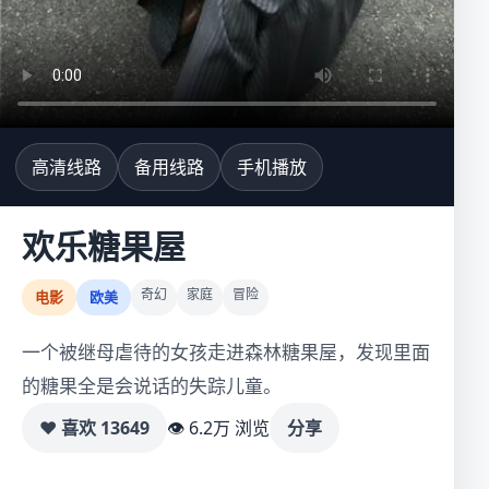
高清线路
备用线路
手机播放
欢乐糖果屋
奇幻
家庭
冒险
电影
欧美
一个被继母虐待的女孩走进森林糖果屋，发现里面
的糖果全是会说话的失踪儿童。
♥ 喜欢
13649
👁 6.2万 浏览
分享