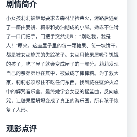
剧情简介
小女孩莉莉被继母要求去森林里捡柴火，迷路后遇到
了一座由姜饼、糖果和奶油砌成的小屋。她忍不住啃
了一口门把手，门把手突然尖叫：“别吃我，我是
人！”原来，这座屋子里的每一颗糖果、每一块饼干，
都是被女巫施咒的失踪孩子。女巫用糖果屋吸引饥饿
的孩子，吃了屋子就会变成屋子的一部分。莉莉发现
自己的亲弟弟也在其中，被做成了棒棒糖。为了救大
家，莉莉必须忍住不吃任何东西，找到藏在壁炉火焰
中的解咒音乐盒。最终她学会女巫的摇篮曲，反向施
咒，让糖果屋坍塌变成了真正的游乐园，所有孩子恢
复了人形。
观影点评