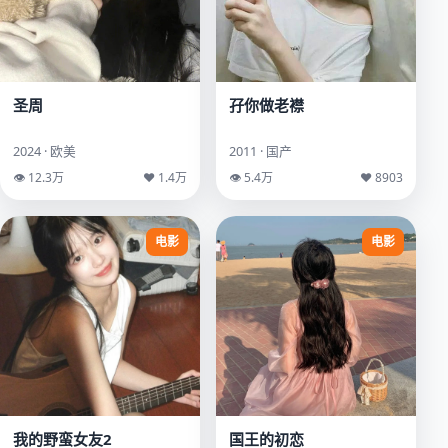
圣周
孖你做老襟
2024 · 欧美
2011 · 国产
👁 12.3万
♥ 1.4万
👁 5.4万
♥ 8903
电影
电影
我的野蛮女友2
国王的初恋