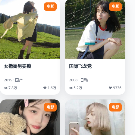
电影
电影
女撒娇男耍赖
国际飞龙党
2019 · 国产
2008 · 日韩
👁 7.8万
♥ 1.6万
👁 5.2万
♥ 9336
电影
电影