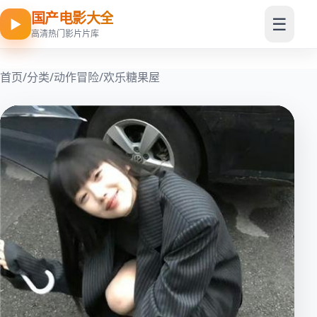
国产电影大全
☰
▶
高清热门影片片库
首页
/
分类
/
动作冒险
/
欢乐糖果屋