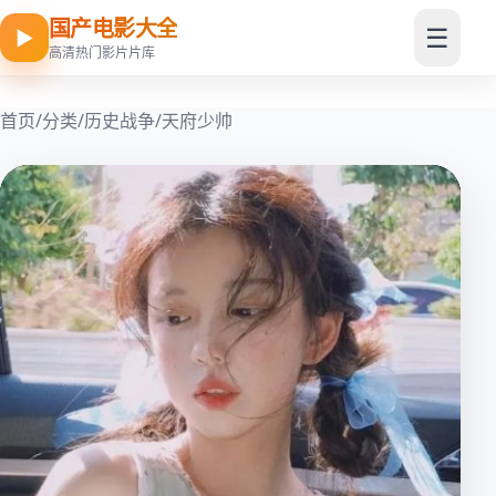
国产电影大全
☰
▶
高清热门影片片库
首页
/
分类
/
历史战争
/
天府少帅