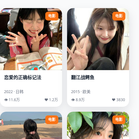
电影
电影
恋爱的正确标记法
翻江战鳄鱼
2022 · 日韩
2015 · 欧美
👁 11.6万
♥ 1.2万
👁 8.9万
♥ 3830
电影
电影