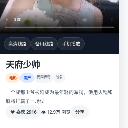
高清线路
备用线路
手机播放
天府少帅
民国传奇
战争
电影
国产
一个成都少爷被迫成为最年轻的军阀，他用火锅和
麻将打赢了一场仗。
♥ 喜欢
2916
👁 12.9万 浏览
分享