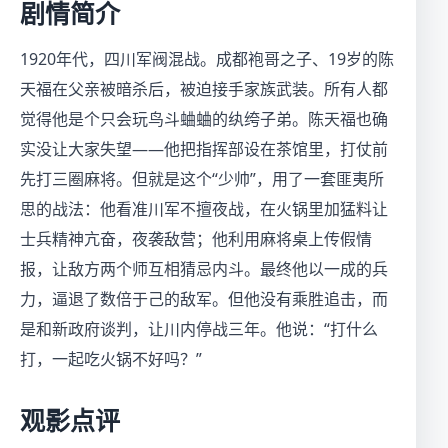
剧情简介
1920年代，四川军阀混战。成都袍哥之子、19岁的陈
天福在父亲被暗杀后，被迫接手家族武装。所有人都
觉得他是个只会玩鸟斗蛐蛐的纨绔子弟。陈天福也确
实没让大家失望——他把指挥部设在茶馆里，打仗前
先打三圈麻将。但就是这个“少帅”，用了一套匪夷所
思的战法：他看准川军不擅夜战，在火锅里加猛料让
士兵精神亢奋，夜袭敌营；他利用麻将桌上传假情
报，让敌方两个师互相猜忌内斗。最终他以一成的兵
力，逼退了数倍于己的敌军。但他没有乘胜追击，而
是和新政府谈判，让川内停战三年。他说：“打什么
打，一起吃火锅不好吗？”
观影点评