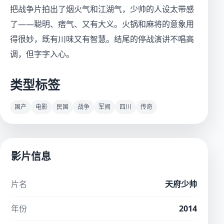
把战争片拍出了烟火气和江湖气，少帅的人设太带感
了——聪明、痞气、又有大义。火锅和麻将的意象用
得很妙，既有川味又有智慧。结尾的停战演讲不唱高
调，但字字入心。
类型标签
国产
电影
民国
战争
军阀
四川
传奇
影片信息
片名
天府少帅
年份
2014