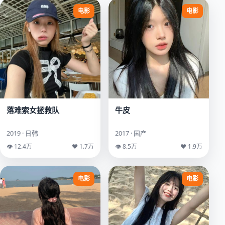
电影
电影
落难索女拯救队
牛皮
2019 · 日韩
2017 · 国产
👁 12.4万
♥ 1.7万
👁 8.5万
♥ 1.9万
电影
电影