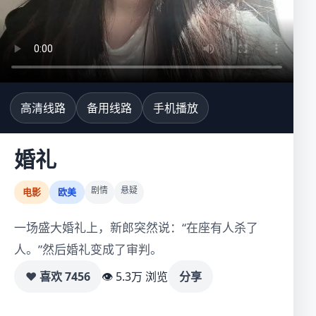
高清线路
备用线路
手机播放
婚礼
剧情
悬疑
电影
欧美
一场盛大婚礼上，新郎突然说：“在座有人杀了
人。”然后婚礼变成了审判。
♥ 喜欢
7456
👁 5.3万 浏览
分享