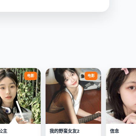
电影
电影
公主
我的野蛮女友2
信念