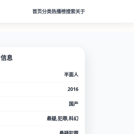
首页
分类
热播榜
搜索
关于
片信息
半面人
2016
国产
悬疑,犯罪,科幻
悬疑犯罪