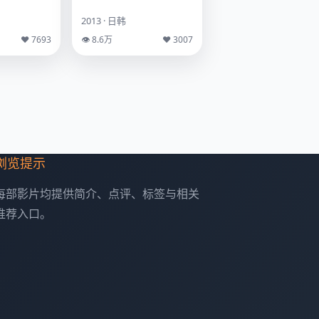
2013 · 日韩
♥ 7693
👁 8.6万
♥ 3007
浏览提示
每部影片均提供简介、点评、标签与相关
推荐入口。