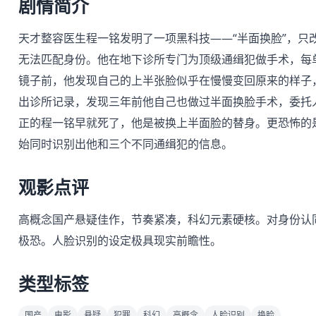
剧情简介
天才整容医生程一铭发明了一项黑科技——“半面换脸”，只
无法匹配身份。他在地下诊所专门为顶级通缉犯做手术，每
镜子前，他发现自己的上半张脸似乎在慢慢变回原来的样子
出诊所记录，发现三年前他自己也做过半面换脸手术，委托人
正的程一铭早就死了，他是被换上半面脸的替身。更恐怖的
始同时识别出他和三个不同通缉犯的信息。
观影点评
高概念国产悬疑佳作，节奏紧凑，科幻元素硬核。对身份认
极恐。人脸识别的设定极具现实前瞻性。
类型标签
国产
电影
悬疑
犯罪
科幻
高概念
人脸识别
换脸