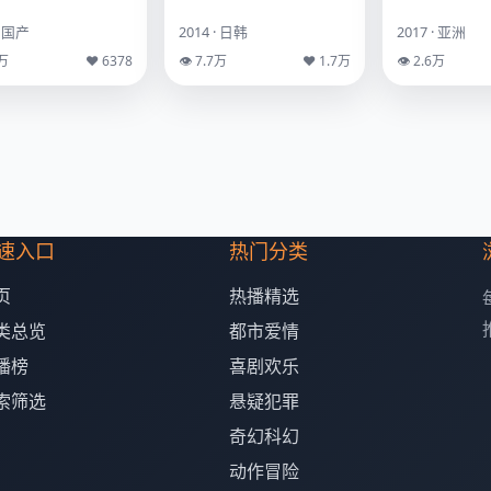
· 国产
2014 · 日韩
2017 · 亚洲
9万
♥ 6378
👁 7.7万
♥ 1.7万
👁 2.6万
速入口
热门分类
页
热播精选
类总览
都市爱情
播榜
喜剧欢乐
索筛选
悬疑犯罪
奇幻科幻
动作冒险