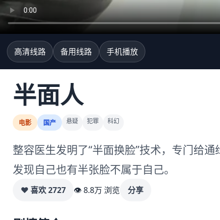
高清线路
备用线路
手机播放
半面人
悬疑
犯罪
科幻
电影
国产
整容医生发明了“半面换脸”技术，专门给
发现自己也有半张脸不属于自己。
♥ 喜欢
2727
👁 8.8万 浏览
分享