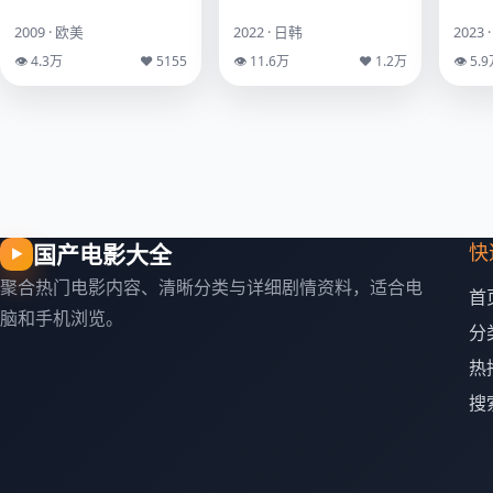
2009 · 欧美
2022 · 日韩
2023 
👁 4.3万
♥ 5155
👁 11.6万
♥ 1.2万
👁 5.
国产电影大全
快
▶
聚合热门电影内容、清晰分类与详细剧情资料，适合电
首
脑和手机浏览。
分
热
搜