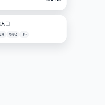
类入口
犯罪
热播榜
日韩