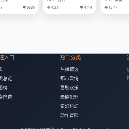
2万
♥ 9336
👁 4.3万
♥ 4114
👁 13.4万
速入口
热门分类
页
热播精选
类总览
都市爱情
播榜
喜剧欢乐
索筛选
悬疑犯罪
奇幻科幻
动作冒险