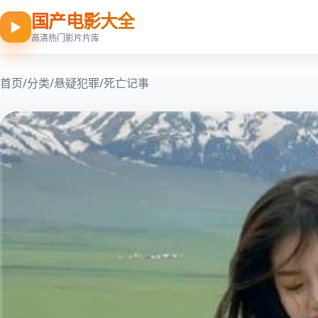
国产电影大全
▶
高清热门影片片库
首页
/
分类
/
悬疑犯罪
/
死亡记事