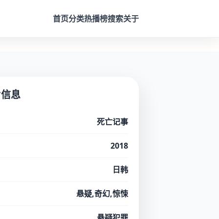
首页
分类
热播榜
搜索
关于
片信息
死亡记事
2018
日韩
悬疑,奇幻,惊悚
悬疑犯罪