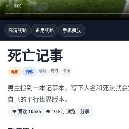
高清线路
备用线路
手机播放
死亡记事
悬疑
奇幻
惊悚
电影
日韩
男主捡到一本记事本，写下人名和死法就会
自己的平行世界版本。
♥ 喜欢
10535
👁 10.8万 浏览
分享