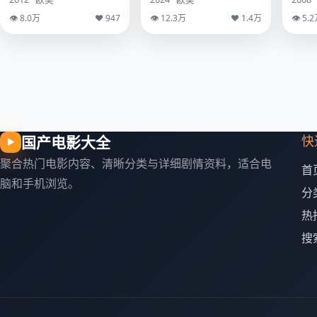
👁 8.0万
♥ 947
👁 12.3万
♥ 1.4万
👁 5.
国产电影大全
快
▶
聚合热门电影内容、清晰分类与详细剧情资料，适合电
首
脑和手机浏览。
分
热
搜