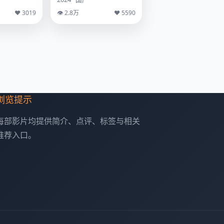
♥ 3019
👁 2.8万
♥ 5590
浏览提示
每部影片均提供简介、点评、标签与相关
推荐入口。