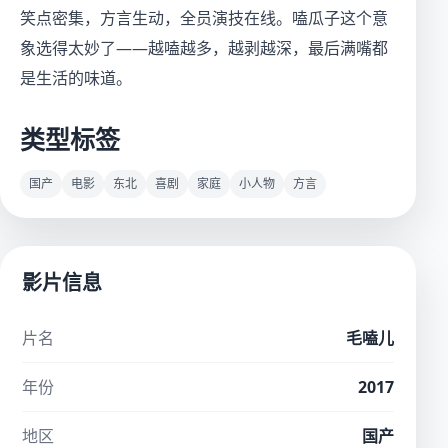
笑点密集，方言生动，全员演技在线。嗑瓜子这个意
象选得太妙了——越嗑越多，越剥越深，最后满嘴都
是生活的味道。
类型标签
国产
电影
东北
喜剧
家庭
小人物
方言
影片信息
片名
毛嗑儿
年份
2017
地区
国产