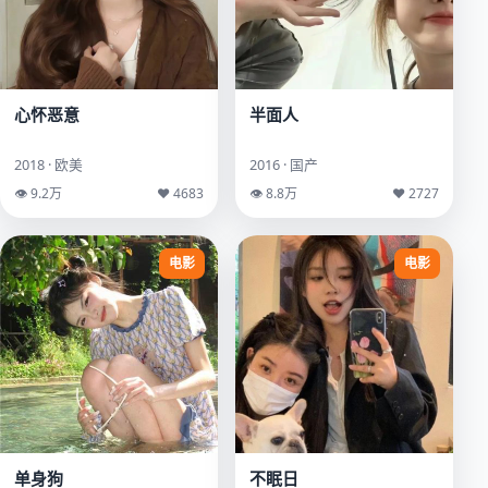
心怀恶意
半面人
2018 · 欧美
2016 · 国产
👁 9.2万
♥ 4683
👁 8.8万
♥ 2727
电影
电影
单身狗
不眠日