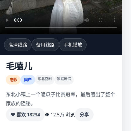
高清线路
备用线路
手机播放
毛嗑儿
东北喜剧
家庭剧情
电影
国产
东北小镇上一个嗑瓜子比赛冠军，最后嗑出了整个
家族的隐秘。
♥ 喜欢
18234
👁 12.5万 浏览
分享