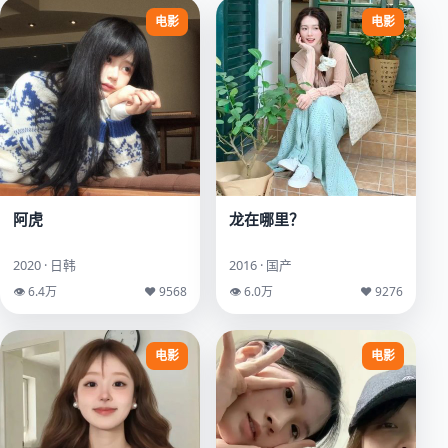
电影
电影
阿虎
龙在哪里？
2020 · 日韩
2016 · 国产
👁 6.4万
♥ 9568
👁 6.0万
♥ 9276
电影
电影