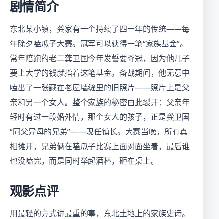
剧情简介
东北某小镇，龚家有一个持续了四十年的传统——每
年除夕嗑瓜子大赛。冠军可以获得一笔“家族基金”。
常年陪跑的老二龚卫国今年发誓要夺冠，因为他儿子
要上大学的钱就指着这笔基金。备战期间，他无意中
嗑出了一张藏在老屋墙缝里的旧照片——照片上是父
亲和另一个女人。整个家族的秘密由此裂开：父亲年
轻时有过一段婚外情，那个女人的孩子，正是龚卫国
“同父异母的兄弟”——现任镇长。大赛当晚，所有真
相摊开，兄弟俩在嗑瓜子比赛上面对面坐着，最后谁
也没嗑完，而是同时举起酒杯，砸在桌上。
观影点评
用最轻的方式讲最重的事，东北土地上的家族史诗。