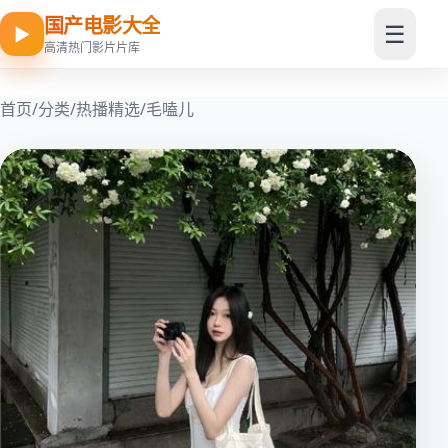
国产电影大全
☰
▶
高清热门影片片库
首页
/
分类
/
热播精选
/
毛嗑儿