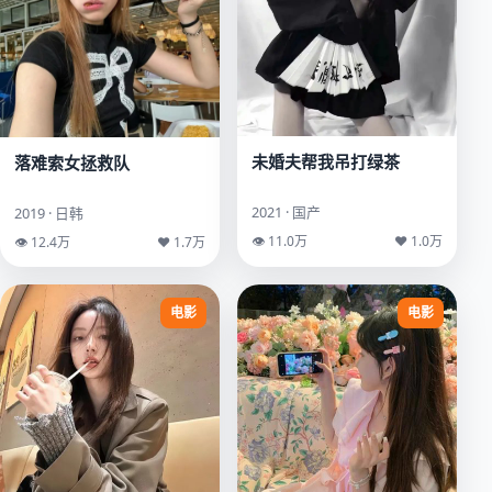
未婚夫帮我吊打绿茶
落难索女拯救队
2021 · 国产
2019 · 日韩
👁 11.0万
♥ 1.0万
👁 12.4万
♥ 1.7万
电影
电影