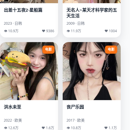
出差十五夜2·星船篇
无名人~某天才科学家的五
天生活
2023 · 日韩
2009 · 日韩
👁 10.9万
♥ 9386
👁 11.9万
♥ 1004
电影
电影
洪水未至
丧尸乐园
2022 · 欧美
2017 · 欧美
👁 12.6万
♥ 1.6万
👁 10.8万
♥ 1.1万