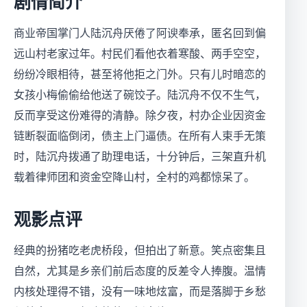
剧情简介
商业帝国掌门人陆沉舟厌倦了阿谀奉承，匿名回到偏
远山村老家过年。村民们看他衣着寒酸、两手空空，
纷纷冷眼相待，甚至将他拒之门外。只有儿时暗恋的
女孩小梅偷偷给他送了碗饺子。陆沉舟不仅不生气，
反而享受这份难得的清静。除夕夜，村办企业因资金
链断裂面临倒闭，债主上门逼债。在所有人束手无策
时，陆沉舟拨通了助理电话，十分钟后，三架直升机
载着律师团和资金空降山村，全村的鸡都惊呆了。
观影点评
经典的扮猪吃老虎桥段，但拍出了新意。笑点密集且
自然，尤其是乡亲们前后态度的反差令人捧腹。温情
内核处理得不错，没有一味地炫富，而是落脚于乡愁