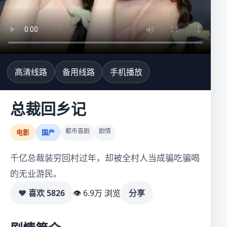
高清线路
备用线路
手机播放
总裁回乡记
都市喜剧
剧情
电影
国产
千亿总裁装穷回村过年，却被全村人当成骗吃骗喝
的无业游民。
♥ 喜欢
5826
👁 6.9万 浏览
分享