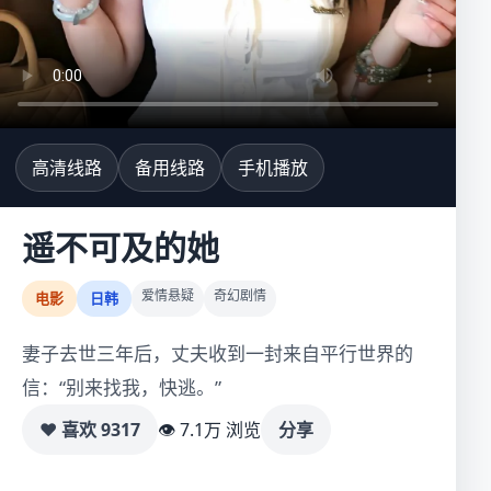
高清线路
备用线路
手机播放
遥不可及的她
爱情悬疑
奇幻剧情
电影
日韩
妻子去世三年后，丈夫收到一封来自平行世界的
信：“别来找我，快逃。”
♥ 喜欢
9317
👁 7.1万 浏览
分享