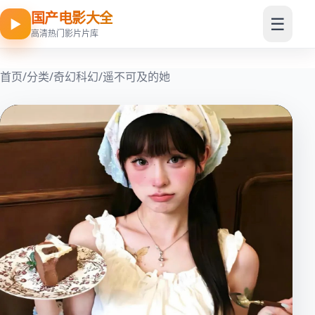
国产电影大全
☰
▶
高清热门影片片库
首页
/
分类
/
奇幻科幻
/
遥不可及的她